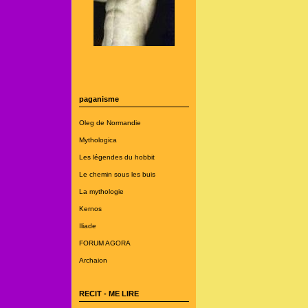
paganisme
Oleg de Normandie
Mythologica
Les légendes du hobbit
Le chemin sous les buis
La mythologie
Kernos
Iliade
FORUM AGORA
Archaion
RECIT - ME LIRE