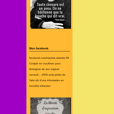
Mon facebook
facebook.com/maxime.delettre.58
Compte en crucifixion pour
témoigner de son original
censuré... 3500 amis privés de
l'abri sûr d'une information en
honnête infraction