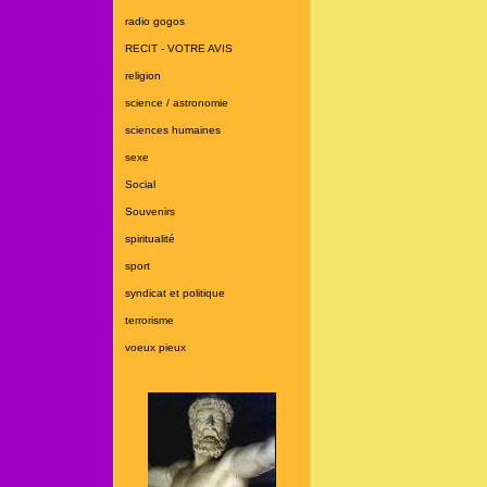
radio gogos
RECIT - VOTRE AVIS
religion
science / astronomie
sciences humaines
sexe
Social
Souvenirs
spiritualité
sport
syndicat et politique
terrorisme
voeux pieux