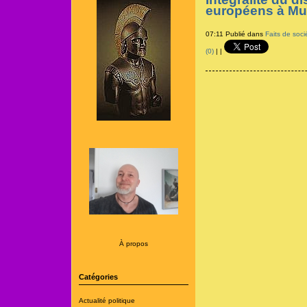
européens à Mu
07:11 Publié dans
Faits de soci
(0)
|
|
À propos
Catégories
Actualité politique