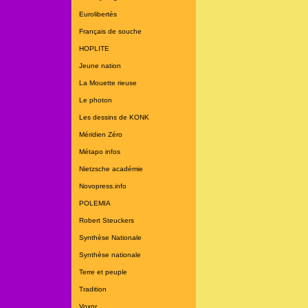
Eurolibertés
Français de souche
HOPLITE
Jeune nation
La Mouette rieuse
Le photon
Les dessins de KONK
Méridien Zéro
Métapo infos
Nietzsche académie
Novopress.info
POLEMIA
Robert Steuckers
Synthèse Nationale
Synthèse nationale
Terre et peuple
Tradition
Voxnr