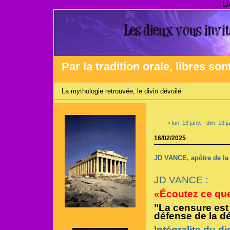
U
Par la tradition orale, libres son
La mythologie retrouvée, le divin dévoilé
« lun. 13 janv. - dim. 19 j
16/02/2025
JD VANCE, apôtre de la 
JD VANCE :
«Écoutez ce que
"La censure es
défense de la d
Intégralite du 