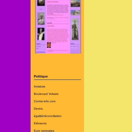
Politique
Antidote
Boulevard Voltaire
Contre-info.com
Dextra
égalité/réconciliation
Eléments
Euro synergies