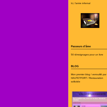
Ici, l'antre infernal
Passeurs d'âme
50 témoignages pour un livre
BLOG
Mon premier blog / verrouillé par
HAUTETFORT / Restauration
sollicitée