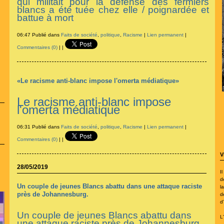
qui militait pour la défense des fermiers
blancs a été tuée chez elle / poignardée et
battue à mort
06:47 Publié dans
Faits de société
,
politique
,
Racisme
|
Lien permanent
|
Commentaires (0)
|
|
«Le racisme anti-blanc impose l'omerta médiatique»
Le racisme anti-blanc impose
l'omerta médiatique
06:31 Publié dans
Faits de société
,
politique
,
Racisme
|
Lien permanent
|
Commentaires (0)
|
|
V
28/05/2019
I
d
Un couple de jeunes Blancs abattu dans une attaque raciste
la
près de Johannesburg.
d
d
Un couple de jeunes Blancs abattu dans
L
une attaque raciste près de Johannesburg