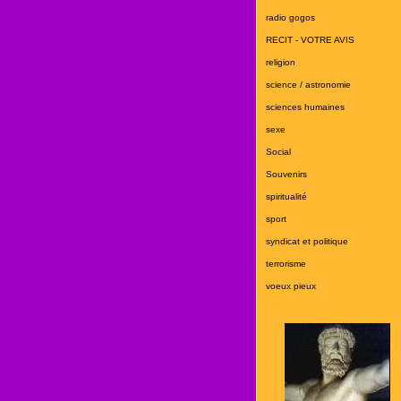
radio gogos
RECIT - VOTRE AVIS
religion
science / astronomie
sciences humaines
sexe
Social
Souvenirs
spiritualité
sport
syndicat et politique
terrorisme
voeux pieux