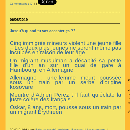
Commentaires (0)
|
|
06/08/2019
Jusqu'à quand tu vas accepter ça ??
Cinq immigrés mineurs violent une jeune fille
– Les deux plus jeunes ne seront même pas
inculpés en raison de leur âge
Un migrant musulman a décapité sa petite
fille d'un an sur un quai de gare à
Hambourg, en Allemagne
Allemagne : une-femme meurt poussée
V
sous un train par un serbe d'origine
kosovare
V
Meurtre d'Adrien Perez : il faut qu'éclate la
d
juste colère des français
n
t
Oskar, 8 ans, mort, poussé sous un train par
un migrant Érythréen
V
09:42 Publié dans
Faits de société
,
politique
,
Racisme
|
Lien permanent
|