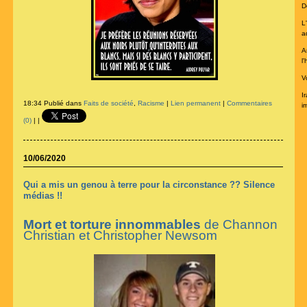
De
L
a
A
l
V
I
18:34 Publié dans
Faits de société
,
Racisme
|
Lien permanent
|
Commentaires
im
(0)
|
|
10/06/2020
Qui a mis un genou à terre pour la circonstance ?? Silence
médias !!
Mort et torture innommables
de Channon
Christian et Christopher Newsom