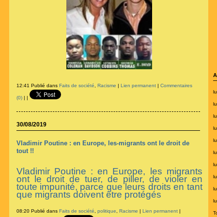
A
12:41 Publié dans
Faits de société
,
Racisme
|
Lien permanent
|
Commentaires
lu
(0)
|
|
l
l
30/08/2019
l
lu
Vladimir Poutine : en Europe, les-migrants ont le droit de
tout !!
l
l
Vladimir Poutine : en Europe, les migrants
lu
ont le droit de tuer, de piller, de violer en
toute impunité, parce que leurs droits en tant
lu
que migrants doivent être protégés
l
08:20 Publié dans
Faits de société
,
politique
,
Racisme
|
Lien permanent
|
T