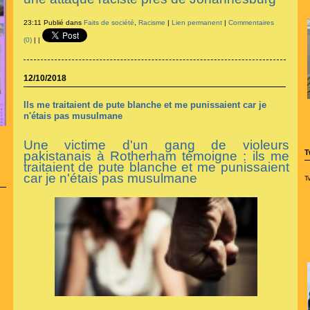
23:11 Publié dans
Faits de société
,
Racisme
|
Lien permanent
|
Commentaires
(0)
|
|
12/10/2018
Ils me traitaient de pute blanche et me punissaient car je
n'étais pas musulmane
Une victime d'un gang de violeurs
T
pakistanais à Rotherham témoigne : ils me
traitaient de pute blanche et me punissaient
car je n'étais pas musulmane
T