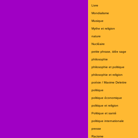
Livre
Mondialisme
Musique
Mythe et religion
nature
Nucléaire
petite phrase, idée sage
philosophie
philosophie et politique
philosophie et religion
poésie / Maxime Delettre
politique
politique économique
politique et religion
Politique et santé
politique internationale
presse
Racisme