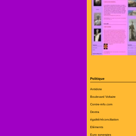
Politique
Antidote
Boulevard Voltaire
Contre-info.com
Dextra
égalité/réconciliation
Eléments
Euro synergies