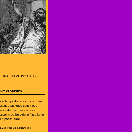
HASTING VIKING GAULOIS
ivre et Survivre
l est temps d’avancer vers notre
estinée radieuse sans nous
isser distraire par les noirs
esseins de l'enseigne flagellante
’un passé aboli.
'avenir nous appartient