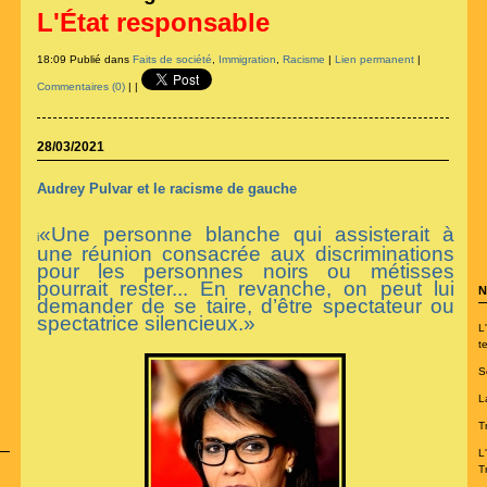
L'État responsable
18:09 Publié dans
Faits de société
,
Immigration
,
Racisme
|
Lien permanent
|
Commentaires (0)
|
|
28/03/2021
Audrey Pulvar et le racisme de gauche
«Une personne blanche qui assisterait à
i
une réunion consacrée aux discriminations
pour les personnes noirs ou métisses
pourrait rester... En revanche, on peut lui
N
demander de se taire, d’être spectateur ou
spectatrice silencieux.»
L
te
S
L
T
L
T