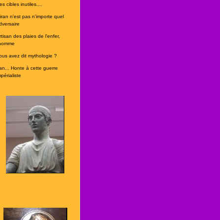
s cibles inutiles....
'iran n'est pas n'importe quel
dversaire
rtisan des plaies de l'enfer,
'homme
ous avez dit mythologie ?
ran... Honte à cette guerre
périaliste