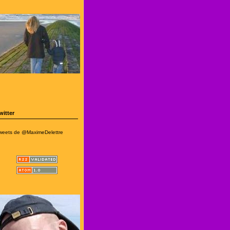
witter
weets de @MaximeDelettre