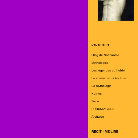
paganisme
Oleg de Normandie
Mythologica
Les légendes du hobbit
Le chemin sous les buis
La mythologie
Kernos
Iliade
FORUM AGORA
Archaion
RECIT - ME LIRE