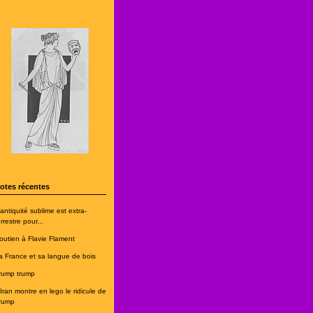
otes récentes
'antiquité sublime est extra-
rrestre pour...
outien à Flavie Flament
a France et sa langue de bois
rump trump
'Iran montre en lego le ridicule de
rump