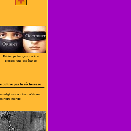
Printemps français, un état
d'esprit, une espérance
e cultive pas la sécheresse
es religions du désert n'aiment
as notre monde