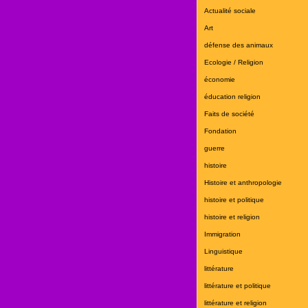
Actualité sociale
Art
défense des animaux
Ecologie / Religion
économie
éducation religion
Faits de société
Fondation
guerre
histoire
Histoire et anthropologie
histoire et politique
histoire et religion
Immigration
Linguistique
littérature
littérature et politique
littérature et religion