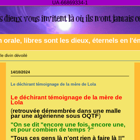
UA-66869334-1
n orale, libres sont les dieux, éternels en l'
le divin dévoilé
14/10/2024
Le déchirant témoignage de la mère de Lola
Le déchirant témoignage de la mère de
Lola
(
retrouvée démembrée dans une malle
par une algérienne sous OQTF
)
"On se dit "encore une fois, encore une,
et pour combien de temps ?"
"Tous ces gens là n'ont rien à faire là !!"