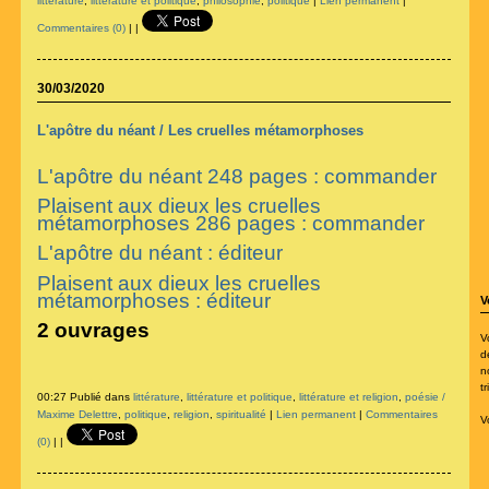
littérature
,
littérature et politique
,
philosophie
,
politique
|
Lien permanent
|
Commentaires (0)
|
|
30/03/2020
L'apôtre du néant / Les cruelles métamorphoses
L'apôtre du néant 248 pages : commander
Plaisent aux dieux les cruelles
métamorphoses 286 pages
: commander
L'apôtre du néant : éditeur
Plaisent aux dieux les cruelles
métamorphoses : éditeur
V
2 ouvrages
V
d
n
t
00:27 Publié dans
littérature
,
littérature et politique
,
littérature et religion
,
poésie /
Maxime Delettre
,
politique
,
religion
,
spiritualité
|
Lien permanent
|
Commentaires
V
(0)
|
|