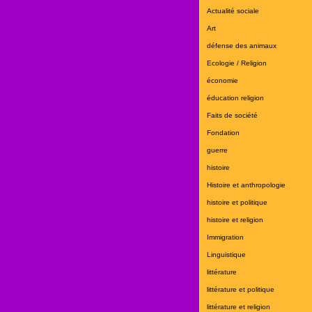
Actualité sociale
Art
défense des animaux
Ecologie / Religion
économie
éducation religion
Faits de société
Fondation
guerre
histoire
Histoire et anthropologie
histoire et politique
histoire et religion
Immigration
Linguistique
littérature
littérature et politique
littérature et religion