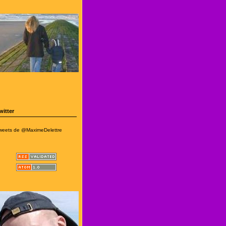
witter
weets de @MaximeDelettre