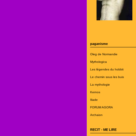
paganisme
Oleg de Normandie
Mythologica
Les légendes du hobbit
Le chemin sous les buis
La mythologie
Kernos
Iliade
FORUM AGORA
Archaion
RECIT - ME LIRE