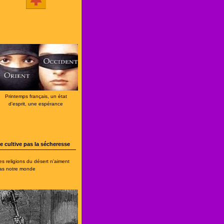
Printemps français, un état
d'esprit, une espérance
e cultive pas la sécheresse
es religions du désert n'aiment
as notre monde