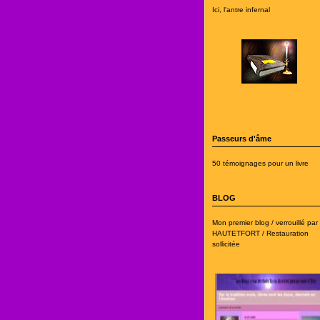
Ici, l'antre infernal
Passeurs d'âme
50 témoignages pour un livre
BLOG
Mon premier blog / verrouillé par
HAUTETFORT / Restauration
sollicitée