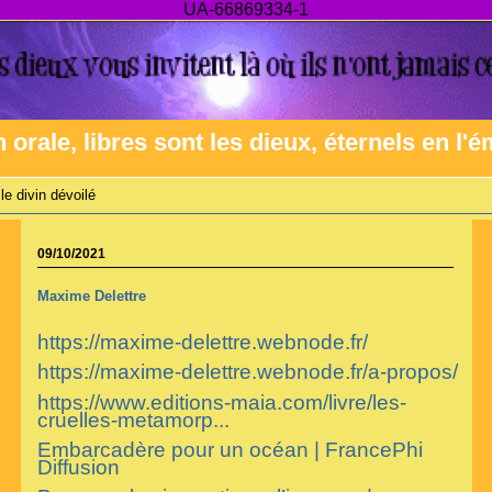
UA-66869334-1
n orale, libres sont les dieux, éternels en l'
le divin dévoilé
09/10/2021
Maxime Delettre
https://maxime-delettre.webnode.fr/
https://maxime-delettre.webnode.fr/a-propos/
https://www.editions-maia.com/livre/les-
cruelles-metamorp...
Embarcadère pour un océan | FrancePhi
Diffusion