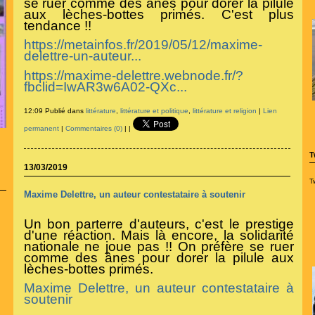
se ruer comme des ânes pour dorer la pilule
aux lèches-bottes primés. C'est plus
tendance !!
https://metainfos.fr/2019/05/12/maxime-
delettre-un-auteur...
https://maxime-delettre.webnode.fr/?
fbclid=IwAR3w6A02-QXc...
12:09 Publié dans
littérature
,
littérature et politique
,
littérature et religion
|
Lien
permanent
|
Commentaires (0)
|
|
T
13/03/2019
T
Maxime Delettre, un auteur contestataire à soutenir
Un bon parterre d'auteurs, c'est le prestige
d'une réaction. Mais là encore, la solidarité
nationale ne joue pas !! On préfère se ruer
comme des ânes pour dorer la pilule aux
lèches-bottes primés.
Maxime Delettre, un auteur contestataire à
soutenir