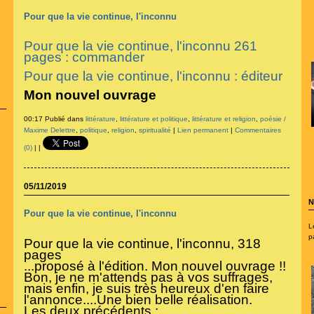
Pour que la vie continue, l'inconnu
Pour que la vie continue, l'inconnu 261
pages : commander
Pour que la vie continue, l'inconnu
: éditeur
Mon nouvel ouvrage
00:17 Publié dans
littérature
,
littérature et politique
,
littérature et religion
,
poésie /
Maxime Delettre
,
politique
,
religion
,
spiritualité
|
Lien permanent
|
Commentaires
(0)
|
|
05/11/2019
N
Pour que la vie continue, l'inconnu
L
p
Pour que la vie continue, l'inconnu, 318
pages
...proposé à l'édition. Mon nouvel ouvrage !!
Bon, je ne m'attends pas à vos suffrages,
mais enfin, je suis très heureux d'en faire
l'annonce....Une bien belle réalisation.
Les deux précédents :