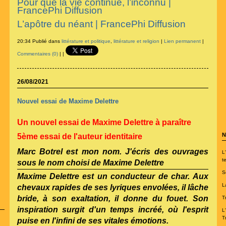
Pour que la vie continue, l’inconnu |
FrancePhi Diffusion
L’apôtre du néant | FrancePhi Diffusion
20:34 Publié dans
littérature et politique
,
littérature et religion
|
Lien permanent
|
Commentaires (0)
|
|
26/08/2021
Nouvel essai de Maxime Delettre
Un nouvel essai de Maxime Delettre à paraître
N
5ème essai de l'auteur identitaire
Marc Botrel est mon nom. J'écris des ouvrages
L
te
sous le nom choisi de Maxime Delettre
S
Maxime Delettre est un conducteur de char. Aux
L
chevaux rapides de ses lyriques envolées, il lâche
bride, à son exaltation, il donne du fouet. Son
T
inspiration surgit d'un temps incréé, où l'esprit
L
T
puise en l'infini de ses vitales émotions.