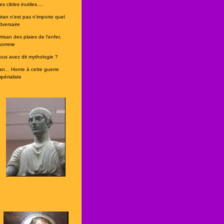
s cibles inutiles....
'iran n'est pas n'importe quel
dversaire
rtisan des plaies de l'enfer,
'homme
ous avez dit mythologie ?
ran... Honte à cette guerre
périaliste