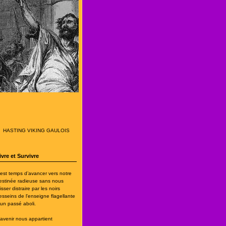
HASTING VIKING GAULOIS
ivre et Survivre
l est temps d’avancer vers notre
estinée radieuse sans nous
isser distraire par les noirs
esseins de l'enseigne flagellante
’un passé aboli.
'avenir nous appartient