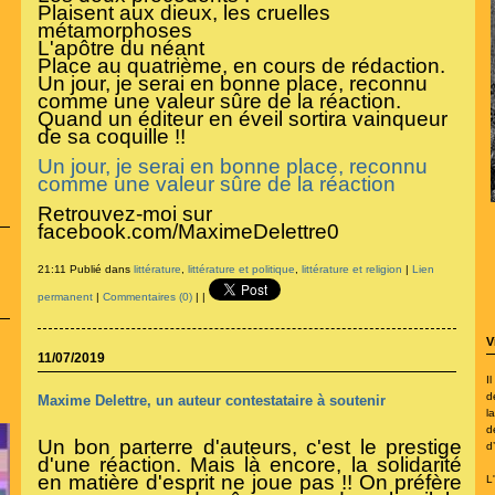
Plaisent aux dieux, les cruelles
métamorphoses
L'apôtre du néant
Place au quatrième, en cours de rédaction.
Un jour, je serai en bonne place, reconnu
comme une valeur sûre de la réaction.
Quand un éditeur en éveil sortira vainqueur
de sa coquille !!
Un jour, je serai en bonne place, reconnu
comme une valeur sûre de la réaction
Retrouvez-moi sur
facebook.com/
MaximeDelettre0
21:11 Publié dans
littérature
,
littérature et politique
,
littérature et religion
|
Lien
permanent
|
Commentaires (0)
|
|
V
11/07/2019
I
d
Maxime Delettre, un auteur contestataire à soutenir
la
d
Un bon parterre d'auteurs, c'est le prestige
d
d'une réaction. Mais là encore, la solidarité
en matière d'esprit ne joue pas !! On préfère
L