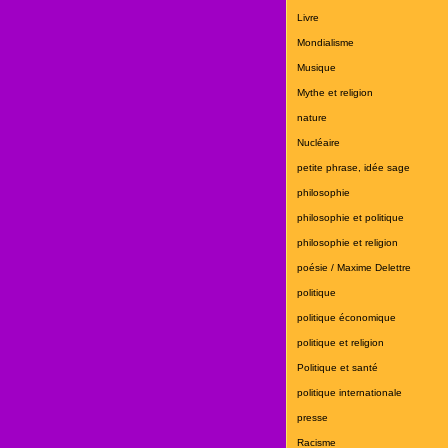
Livre
Mondialisme
Musique
Mythe et religion
nature
Nucléaire
petite phrase, idée sage
philosophie
philosophie et politique
philosophie et religion
poésie / Maxime Delettre
politique
politique économique
politique et religion
Politique et santé
politique internationale
presse
Racisme