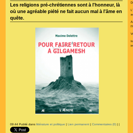
De
Les religions pré-chrétiennes sont à l'honneur, là
L
où une agréable piété ne fait aucun mal à l'âme en
a
quête.
A
l
V
I
im
09:44 Publié dans
littérature et politique
|
Lien permanent
|
Commentaires (0)
|
|