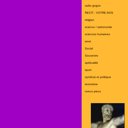
radio gogos
RECIT - VOTRE AVIS
religion
science / astronomie
sciences humaines
sexe
Social
Souvenirs
spiritualité
sport
syndicat et politique
terrorisme
voeux pieux