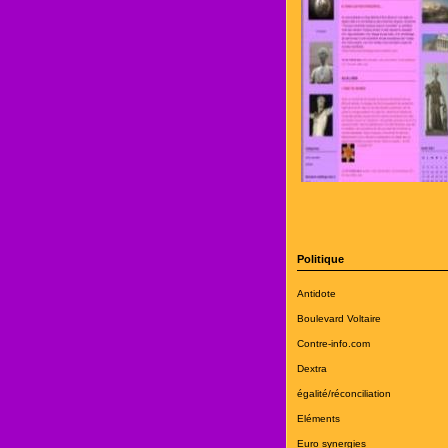
Politique
Antidote
Boulevard Voltaire
Contre-info.com
Dextra
égalité/réconciliation
Eléments
Euro synergies