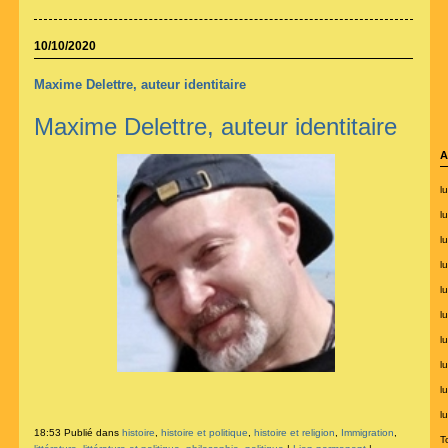
10/10/2020
Maxime Delettre, auteur identitaire
Maxime Delettre, auteur identitaire
A
lu
l
l
l
lu
l
l
lu
lu
l
18:53 Publié dans
histoire
,
histoire et politique
,
histoire et religion
,
Immigration
,
T