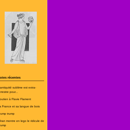
otes récentes
'antiquité sublime est extra-
rrestre pour...
outien à Flavie Flament
a France et sa langue de bois
rump trump
'Iran montre en lego le ridicule de
rump