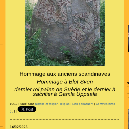
Hommage aux anciens scandinaves
Hommage à Blot-Sven
N
dernier roi païen de Suède et le dernier à
sacrifier à Gamla Uppsala
L
p
19:13 Publié dans
histoire et religion
,
religion
|
Lien permanent
|
Commentaires
(0)
|
|
14/02/2023