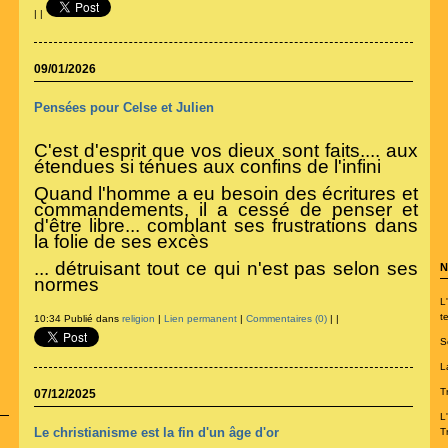
|
|
09/01/2026
Pensées pour Celse et Julien
C'est d'esprit que vos dieux sont faits.... aux
étendues si ténues aux confins de l'infini
Quand l'homme a eu besoin des écritures et
commandements, il a cessé de penser et
d'être libre... comblant ses frustrations dans
la folie de ses excès
... détruisant tout ce qui n'est pas selon ses
N
normes
L
te
10:34 Publié dans
religion
|
Lien permanent
|
Commentaires (0)
|
|
S
L
T
07/12/2025
L
Le christianisme est la fin d'un âge d'or
T