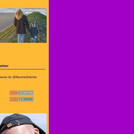
witter
weets de @MaximeDelettre