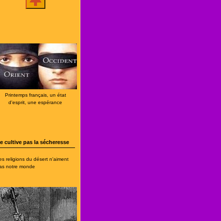
Printemps français, un état
d'esprit, une espérance
e cultive pas la sécheresse
es religions du désert n'aiment
as notre monde