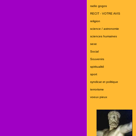
radio gogos
RECIT - VOTRE AVIS
religion
science / astronomie
sciences humaines
sexe
Social
Souvenirs
spiritualité
sport
syndicat et politique
terrorisme
voeux pieux