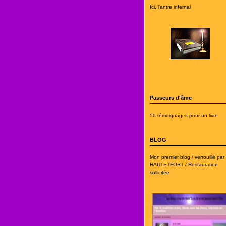
Ici, l'antre infernal
Passeurs d'âme
50 témoignages pour un livre
BLOG
Mon premier blog / verrouillé par
HAUTETFORT / Restauration
sollicitée