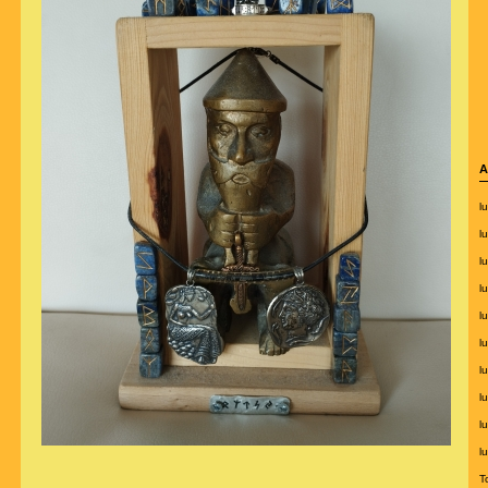
A
lu
l
l
l
lu
l
l
lu
lu
l
T