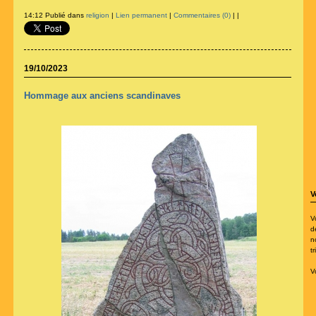
14:12 Publié dans
religion
|
Lien permanent
|
Commentaires (0)
|
|
19/10/2023
Hommage aux anciens scandinaves
V
V
d
n
t
V