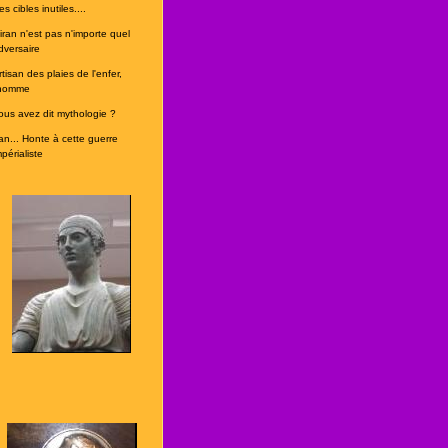
s cibles inutiles....
'iran n'est pas n'importe quel
dversaire
rtisan des plaies de l'enfer,
'homme
ous avez dit mythologie ?
ran... Honte à cette guerre
périaliste