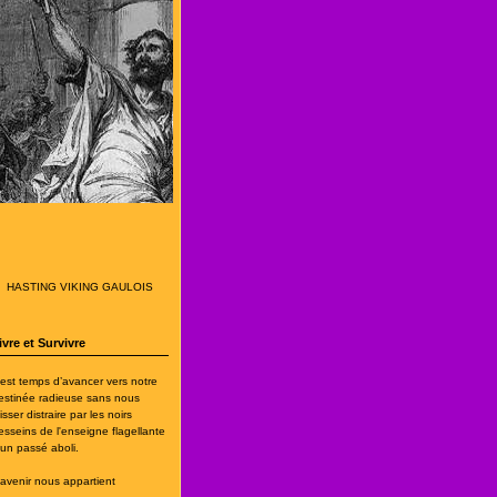
HASTING VIKING GAULOIS
ivre et Survivre
l est temps d’avancer vers notre
estinée radieuse sans nous
isser distraire par les noirs
esseins de l'enseigne flagellante
’un passé aboli.
'avenir nous appartient