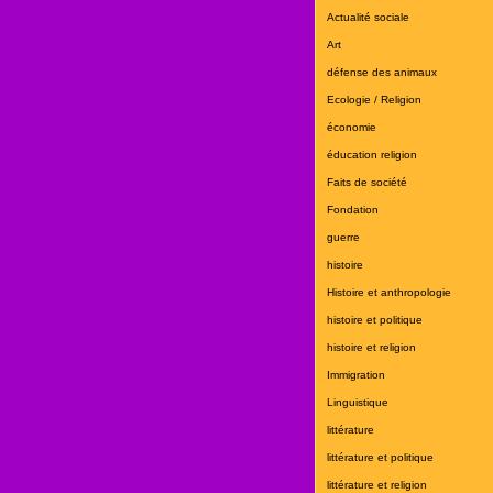
Actualité sociale
Art
défense des animaux
Ecologie / Religion
économie
éducation religion
Faits de société
Fondation
guerre
histoire
Histoire et anthropologie
histoire et politique
histoire et religion
Immigration
Linguistique
littérature
littérature et politique
littérature et religion