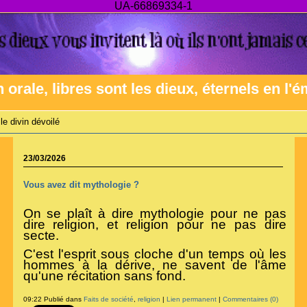
UA-66869334-1
n orale, libres sont les dieux, éternels en l'
le divin dévoilé
23/03/2026
Vous avez dit mythologie ?
On se plaît à dire mythologie pour ne pas
dire religion, et religion pour ne pas dire
secte.
C'est l'esprit sous cloche d'un temps où les
hommes à la dérive, ne savent de l'âme
qu'une récitation sans fond.
09:22 Publié dans
Faits de société
,
religion
|
Lien permanent
|
Commentaires (0)