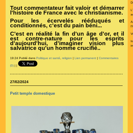
De
Tout commentateur fait valoir et démarrer
L
l'histoire de France avec le christianisme.
a
Pour les écervelés rééduqués et
A
conditionnés, c'est du pain béni...
l
C'est en réalité la fin d'un âge d'or, et il
V
est contre-nature pour les esprits
I
d'aujourd'hui, d'imaginer vision plus
im
salvatrice qu'un homme crucifié..
19:24 Publié dans
Politique et santé
,
religion
|
Lien permanent
|
Commentaires
(0)
|
|
27/02/2024
Petit temple domestique