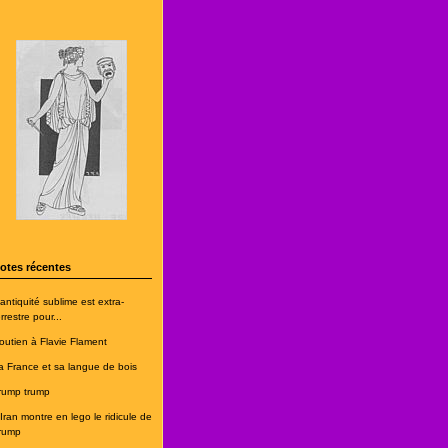
otes récentes
'antiquité sublime est extra-
rrestre pour...
outien à Flavie Flament
a France et sa langue de bois
rump trump
'Iran montre en lego le ridicule de
rump