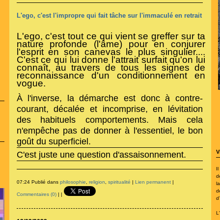
L'ego, c'est l'impropre qui fait tâche sur l'immaculé en retrait
L'ego, c'est tout ce qui vient se greffer sur ta
nature profonde (l'âme) pour en conjurer
l'esprit en son canevas le plus singulier....
C'est ce qui lui donne l'attrait surfait qu'on lui
connaît, au travers de tous les signes de
reconnaissance d'un conditionnement en
vogue.
À l'inverse, la démarche est donc à contre-
courant, décalée et incomprise, en lévitation
des habituels comportements. Mais cela
n'empêche pas de donner à l'essentiel, le bon
goût du superficiel.
V
C'est juste une question d'assaisonnement.
I
d
07:24 Publié dans
philosophie
,
religion
,
spiritualité
|
Lien permanent
|
la
d
Commentaires (0)
|
|
d
L