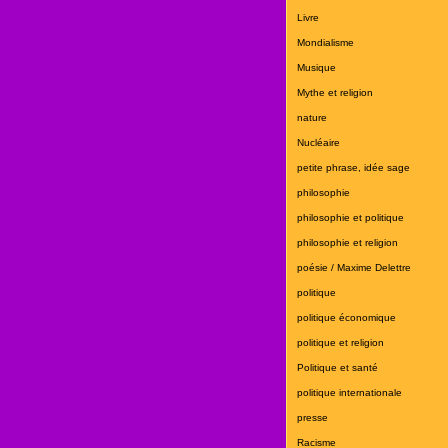
Livre
Mondialisme
Musique
Mythe et religion
nature
Nucléaire
petite phrase, idée sage
philosophie
philosophie et politique
philosophie et religion
poésie / Maxime Delettre
politique
politique économique
politique et religion
Politique et santé
politique internationale
presse
Racisme