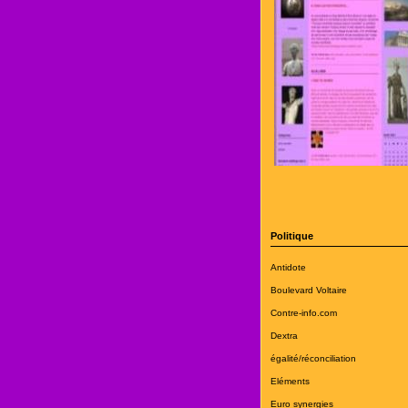
Politique
Antidote
Boulevard Voltaire
Contre-info.com
Dextra
égalité/réconciliation
Eléments
Euro synergies