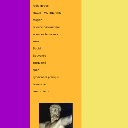
radio gogos
RECIT - VOTRE AVIS
religion
science / astronomie
sciences humaines
sexe
Social
Souvenirs
spiritualité
sport
syndicat et politique
terrorisme
voeux pieux