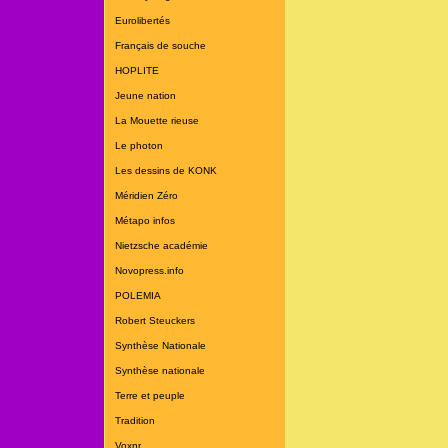
Eurolibertés
Français de souche
HOPLITE
Jeune nation
La Mouette rieuse
Le photon
Les dessins de KONK
Méridien Zéro
Métapo infos
Nietzsche académie
Novopress.info
POLEMIA
Robert Steuckers
Synthèse Nationale
Synthèse nationale
Terre et peuple
Tradition
Voxnr