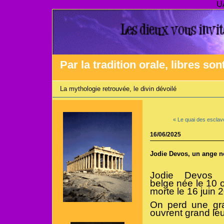
U
Par la tradition orale, libres son
La mythologie retrouvée, le divin dévoilé
« Le quai des escla
16/06/2025
Jodie Devos, un ange no
Jodie Devos e
belge
née le 10 o
morte le 16 juin 2
On perd une gra
ouvrent grand leu