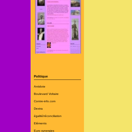
Politique
Antidote
Boulevard Voltaire
Contre-info.com
Dextra
égalité/réconciliation
Eléments
Euro synergies