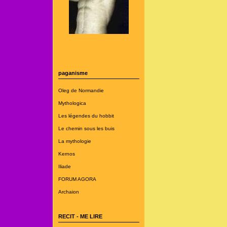
paganisme
Oleg de Normandie
Mythologica
Les légendes du hobbit
Le chemin sous les buis
La mythologie
Kernos
Iliade
FORUM AGORA
Archaion
RECIT - ME LIRE