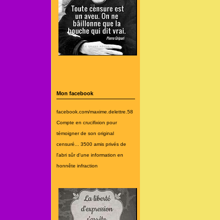
Mon facebook
facebook.com/maxime.delettre.58
Compte en crucifixion pour
témoigner de son original
censuré... 3500 amis privés de
l'abri sûr d'une information en
honnête infraction