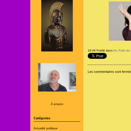
19:46 Publié dans
Art
,
Faits de 
Les commentaires sont fermé
À propos
Catégories
Actualité politique