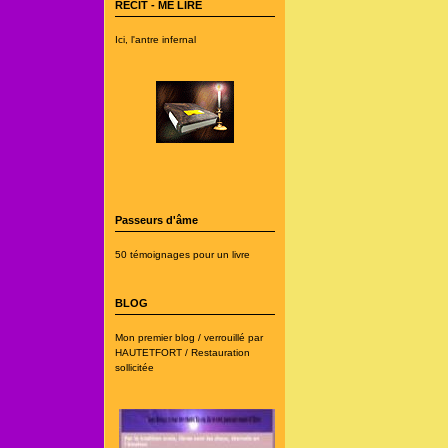
RECIT - ME LIRE
Ici, l'antre infernal
Passeurs d'âme
50 témoignages pour un livre
BLOG
Mon premier blog / verrouillé par
HAUTETFORT / Restauration
sollicitée