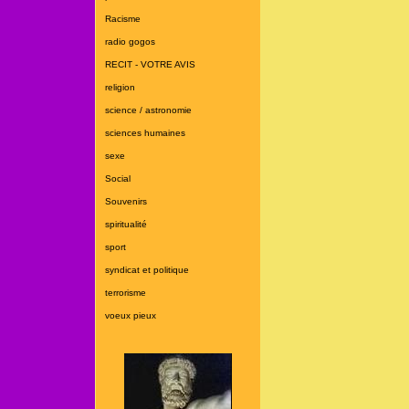
Racisme
radio gogos
RECIT - VOTRE AVIS
religion
science / astronomie
sciences humaines
sexe
Social
Souvenirs
spiritualité
sport
syndicat et politique
terrorisme
voeux pieux