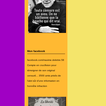
Mon facebook
facebook.com/maxime.delettre.58
Compte en crucifixion pour
témoigner de son original
censuré... 3500 amis privés de
l'abri sûr d'une information en
honnête infraction