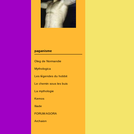
paganisme
Oleg de Normandie
Mythologica
Les légendes du hobbit
Le chemin sous les buis
La mythologie
Kernos
Iliade
FORUM AGORA
Archaion