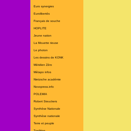
Euro synergies
Eurolibertés
Français de souche
HOPLITE
Jeune nation
La Mouette rieuse
Le photon
Les dessins de KONK
Méridien Zéro
Métapo infos
Nietzsche académie
Novopress.info
POLEMIA
Robert Steuckers
Synthèse Nationale
Synthèse nationale
Terre et peuple
Tradition