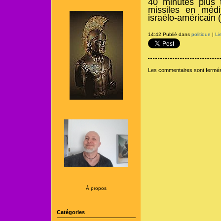
40 minutes plus 
missiles en médit
israélo-américain 
14:42 Publié dans
politique
|
Li
Les commentaires sont fermé
À propos
Catégories