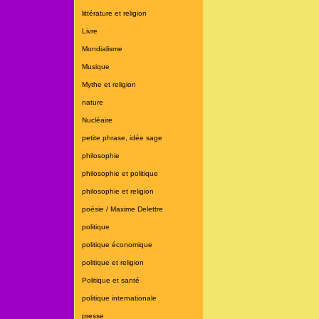
littérature et religion
Livre
Mondialisme
Musique
Mythe et religion
nature
Nucléaire
petite phrase, idée sage
philosophie
philosophie et politique
philosophie et religion
poésie / Maxime Delettre
politique
politique économique
politique et religion
Politique et santé
politique internationale
presse