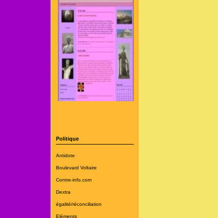
Politique
Antidote
Boulevard Voltaire
Contre-info.com
Dextra
égalité/réconciliation
Eléments