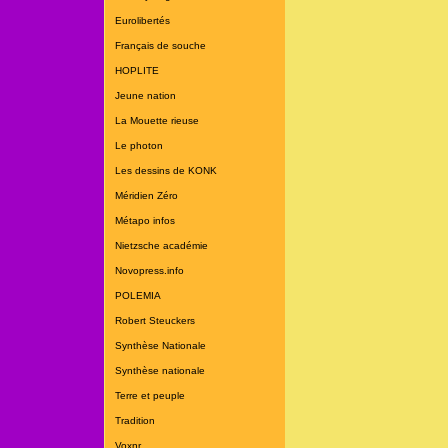
Eurolibertés
Français de souche
HOPLITE
Jeune nation
La Mouette rieuse
Le photon
Les dessins de KONK
Méridien Zéro
Métapo infos
Nietzsche académie
Novopress.info
POLEMIA
Robert Steuckers
Synthèse Nationale
Synthèse nationale
Terre et peuple
Tradition
Voxnr