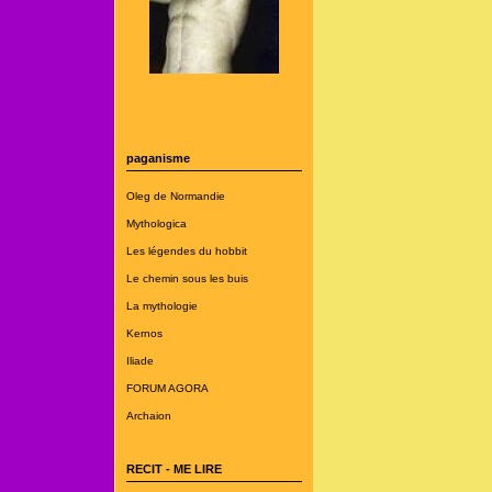
paganisme
Oleg de Normandie
Mythologica
Les légendes du hobbit
Le chemin sous les buis
La mythologie
Kernos
Iliade
FORUM AGORA
Archaion
RECIT - ME LIRE