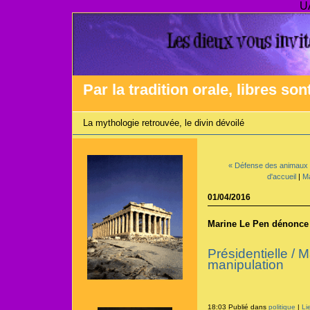
U
Par la tradition orale, libres son
La mythologie retrouvée, le divin dévoilé
« Défense des animaux :
d'accueil
|
Ma
01/04/2016
Marine Le Pen dénonce
Présidentielle / 
manipulation
18:03 Publié dans
politique
|
Li