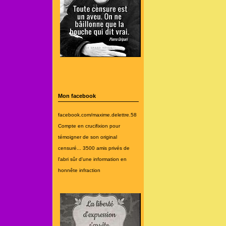
Mon facebook
facebook.com/maxime.delettre.58
Compte en crucifixion pour
témoigner de son original
censuré... 3500 amis privés de
l'abri sûr d'une information en
honnête infraction