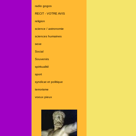
radio gogos
RECIT - VOTRE AVIS
religion
science / astronomie
sciences humaines
sexe
Social
Souvenirs
spiritualité
sport
syndicat et politique
terrorisme
voeux pieux