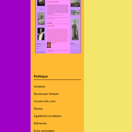
Politique
Antidote
Boulevard Voltaire
Contre-info.com
Dextra
égalité/réconciliation
Eléments
Euro synergies