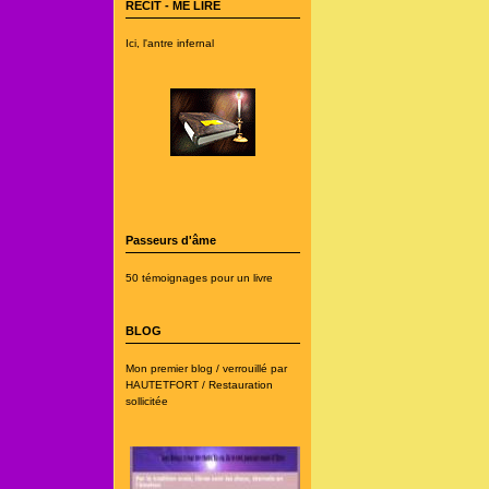
RECIT - ME LIRE
Ici, l'antre infernal
Passeurs d'âme
50 témoignages pour un livre
BLOG
Mon premier blog / verrouillé par
HAUTETFORT / Restauration
sollicitée