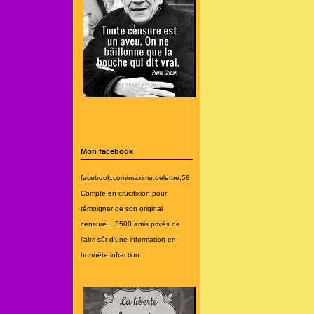
Mon facebook
facebook.com/maxime.delettre.58
Compte en crucifixion pour
témoigner de son original
censuré... 3500 amis privés de
l'abri sûr d'une information en
honnête infraction