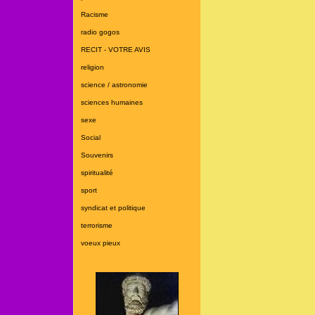
Racisme
radio gogos
RECIT - VOTRE AVIS
religion
science / astronomie
sciences humaines
sexe
Social
Souvenirs
spiritualité
sport
syndicat et politique
terrorisme
voeux pieux