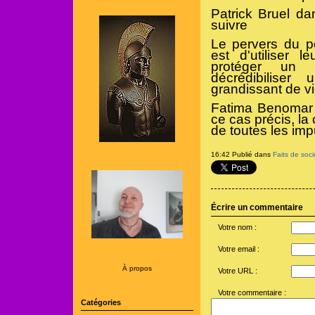
Patrick Bruel dan
suivre
Le pervers du p
est d'utiliser l
protéger un a
décrédibilise
grandissant de vi
Fatima Benomar 
ce cas précis, l
de toutes les imp
16:42 Publié dans
Faits de soci
Écrire un commentaire
Votre nom :
Votre email :
À propos
Votre URL :
Votre commentaire :
Catégories