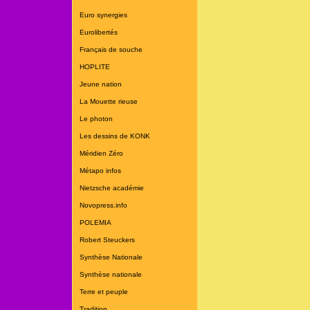
Euro synergies
Eurolibertés
Français de souche
HOPLITE
Jeune nation
La Mouette rieuse
Le photon
Les dessins de KONK
Méridien Zéro
Métapo infos
Nietzsche académie
Novopress.info
POLEMIA
Robert Steuckers
Synthèse Nationale
Synthèse nationale
Terre et peuple
Tradition