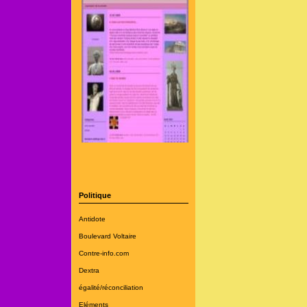
Politique
Antidote
Boulevard Voltaire
Contre-info.com
Dextra
égalité/réconciliation
Eléments