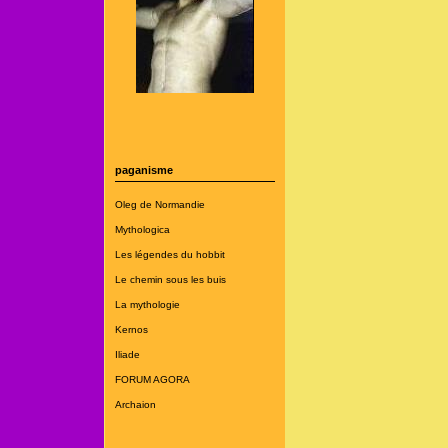
paganisme
Oleg de Normandie
Mythologica
Les légendes du hobbit
Le chemin sous les buis
La mythologie
Kernos
Iliade
FORUM AGORA
Archaion