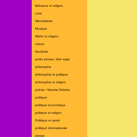
littérature et religion
Livre
Mondialisme
Musique
Mythe et religion
nature
Nucléaire
petite phrase, idée sage
philosophie
philosophie et politique
philosophie et religion
poésie / Maxime Delettre
politique
politique économique
politique et religion
Politique et santé
politique internationale
presse