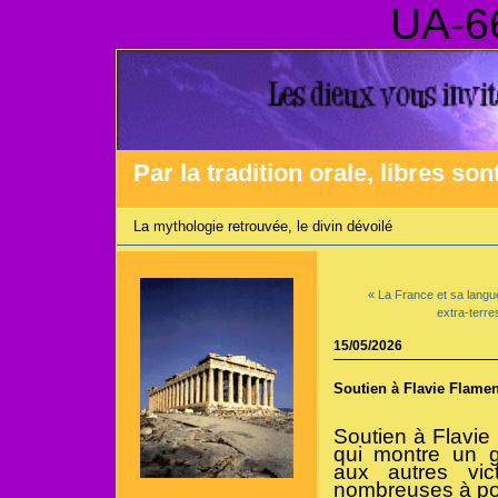
UA-6
Par la tradition orale, libres son
La mythologie retrouvée, le divin dévoilé
« La France et sa langu
extra-terre
15/05/2026
Soutien à Flavie Flamen
Soutien à Flavie 
qui montre un g
aux autres vi
nombreuses à port