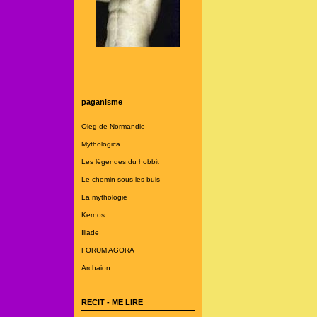
paganisme
Oleg de Normandie
Mythologica
Les légendes du hobbit
Le chemin sous les buis
La mythologie
Kernos
Iliade
FORUM AGORA
Archaion
RECIT - ME LIRE