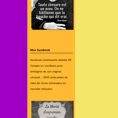
Mon facebook
facebook.com/maxime.delettre.58
Compte en crucifixion pour
témoigner de son original
censuré... 3500 amis privés de
l'abri sûr d'une information en
honnête infraction