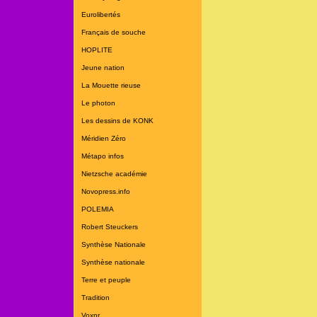
Eurolibertés
Français de souche
HOPLITE
Jeune nation
La Mouette rieuse
Le photon
Les dessins de KONK
Méridien Zéro
Métapo infos
Nietzsche académie
Novopress.info
POLEMIA
Robert Steuckers
Synthèse Nationale
Synthèse nationale
Terre et peuple
Tradition
Voxnr