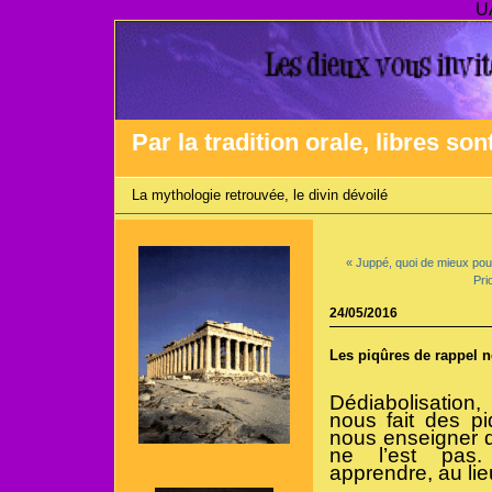
U
Par la tradition orale, libres son
La mythologie retrouvée, le divin dévoilé
« Juppé, quoi de mieux pou
Pri
24/05/2016
Les piqûres de rappel n
Dédiabolisation
nous fait des p
nous enseigner q
ne l’est pas. 
apprendre, au lie