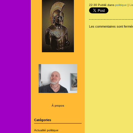
22:30 Publié dans
politique
|
Li
Les commentaires sont fermé
À propos
Catégories
Actualité politique