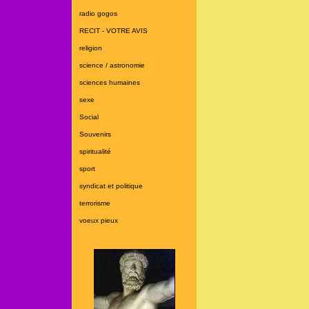
radio gogos
RECIT - VOTRE AVIS
religion
science / astronomie
sciences humaines
sexe
Social
Souvenirs
spiritualité
sport
syndicat et politique
terrorisme
voeux pieux