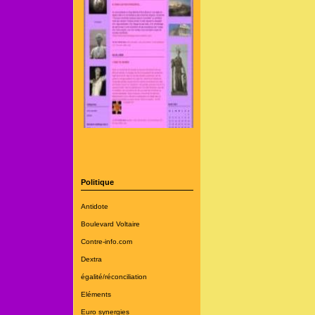
Politique
Antidote
Boulevard Voltaire
Contre-info.com
Dextra
égalité/réconciliation
Eléments
Euro synergies