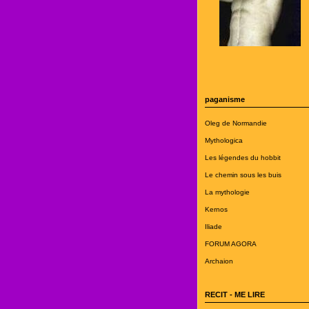
paganisme
Oleg de Normandie
Mythologica
Les légendes du hobbit
Le chemin sous les buis
La mythologie
Kernos
Iliade
FORUM AGORA
Archaion
RECIT - ME LIRE