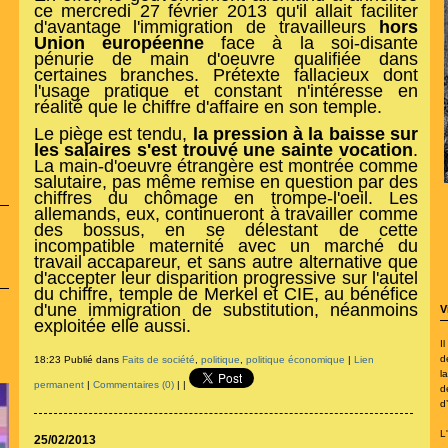
ce mercredi 27 février 2013 qu'il allait faciliter
d'avantage l'immigration de travailleurs
hors
Union européenne
face à la soi-disante
pénurie de main d'oeuvre qualifiée dans
certaines branches. Prétexte fallacieux dont
l'usage pratique et constant n'intéresse en
réalité que le chiffre d'affaire en son temple.
Le piège est tendu,
la pression à la baisse sur
les salaires s'est trouvé une sainte vocation
.
La main-d'oeuvre étrangère est montrée comme
salutaire, pas même remise en question par des
chiffres du chômage en trompe-l'oeil. Les
allemands, eux, continueront à travailler comme
des bossus, en se délestant de cette
incompatible maternité avec un marché du
travail accapareur, et sans autre alternative que
d'accepter leur disparition progressive sur l'autel
du chiffre, temple de Merkel et CIE, au bénéfice
d'une immigration de substitution, néanmoins
V
exploitée elle aussi.
I
d
18:23 Publié dans
Faits de société
,
politique
,
politique économique
|
Lien
la
permanent
|
Commentaires (0)
|
|
d
d
L
25/02/2013