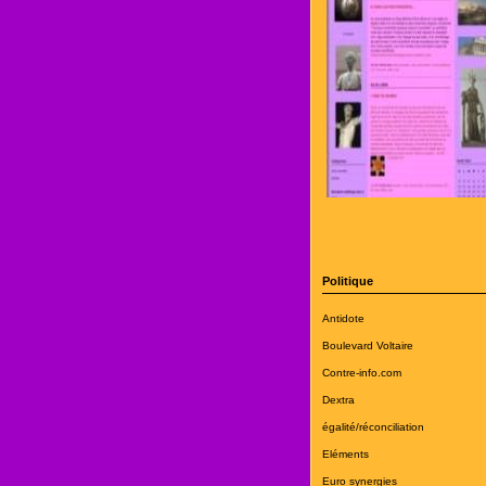
Politique
Antidote
Boulevard Voltaire
Contre-info.com
Dextra
égalité/réconciliation
Eléments
Euro synergies