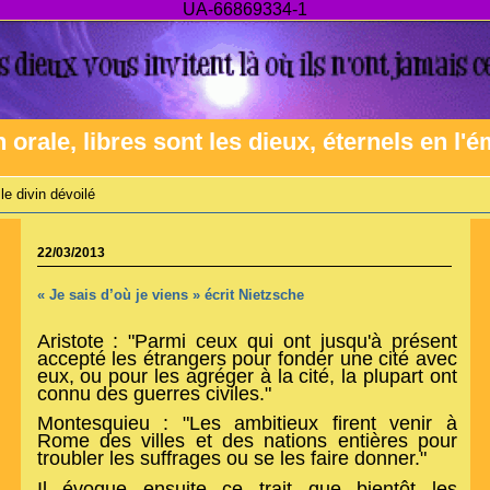
UA-66869334-1
n orale, libres sont les dieux, éternels en l'
le divin dévoilé
22/03/2013
« Je sais d’où je viens » écrit Nietzsche
Aristote : "Parmi ceux qui ont jusqu'à présent
accepté les étrangers pour fonder une cité avec
eux, ou pour les agréger à la cité, la plupart ont
connu des guerres civiles."
Montesquieu : "Les ambitieux firent venir à
Rome des villes et des nations entières pour
troubler les suffrages ou se les faire donner."
Il évoque ensuite ce trait que bientôt les