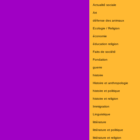
Actualité sociale
Art
défense des animaux
Ecologie / Religion
économie
éducation religion
Faits de société
Fondation
guerre
histoire
Histoire et anthropologie
histoire et politique
histoire et religion
Immigration
Linguistique
littérature
littérature et politique
littérature et religion