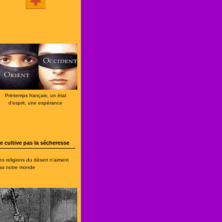
Printemps français, un état
d'esprit, une espérance
e cultive pas la sécheresse
es religions du désert n'aiment
as notre monde