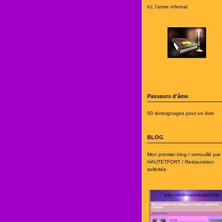
Ici, l'antre infernal
Passeurs d'âme
50 témoignages pour un livre
BLOG
Mon premier blog / verrouillé par
HAUTETFORT / Restauration
sollicitée