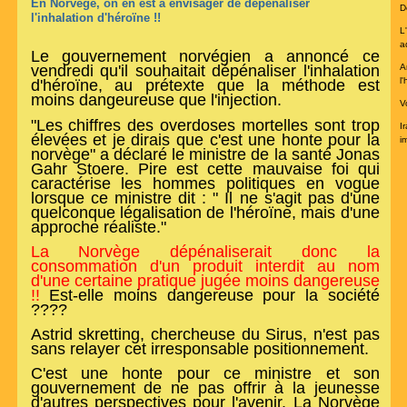
En Norvège, on en est à envisager de dépénaliser
De
l'inhalation d'héroïne !!
L
a
Le gouvernement norvégien a annoncé ce
A
vendredi qu'il souhaitait dépénaliser l'inhalation
l
d'héroïne, au prétexte que la méthode est
moins dangeureuse que l'injection.
V
"Les chiffres des overdoses mortelles sont trop
I
élevées et je dirais que c'est une honte pour la
im
norvège" a déclaré le ministre de la santé Jonas
Gahr Stoere. Pire est cette mauvaise foi qui
caractérise les hommes politiques en vogue
lorsque ce ministre dit : " Il ne s'agit pas d'une
quelconque légalisation de l'héroïne, mais d'une
approche réaliste."
La Norvège dépénaliserait donc la
consommation d'un produit interdit
au nom
d'une certaine pratique jugée moins dangereuse
!!
Est-elle moins dangereuse pour la société
????
Astrid skretting, chercheuse du Sirus, n'est pas
sans relayer cet irresponsable positionnement.
C'est une honte pour ce ministre et son
gouvernement de ne pas offrir à la jeunesse
d'autres perspectives pour l'avenir. La Norvège