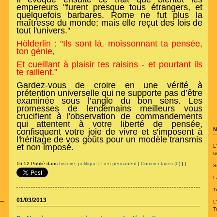
empereurs "furent presque tous étrangers, et
quelquefois barbares. Rome ne fut plus la
maîtresse du monde; mais elle reçut des lois de
tout l'univers."
Hölderlin : "Ils sont là, moissonnant ta pensée,
ton génie,
Et cueillant à plaisir tes raisins - et pourtant ils
te raillent."
Gardez-vous de croire en une vérité à
prétention universelle qui ne supporte pas d’être
examinée sous l’angle du bon sens. Les
promesses de lendemains meilleurs vous
crucifient à l'observation de commandements
qui attentent à votre liberté de pensée,
N
confisquent votre joie de vivre et s'imposent à
l'héritage de vos goûts pour un modèle transmis
et non imposé.
L
te
16:52 Publié dans
histoire
,
politique
|
Lien permanent
|
Commentaires (0)
|
|
S
L
T
01/03/2013
L
T