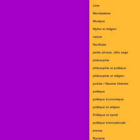
Livre
Mondialisme
Musique
Mythe et religion
nature
Nucléaire
petite phrase, idée sage
philosophie
philosophie et politique
philosophie et religion
poésie / Maxime Delettre
politique
politique économique
politique et religion
Politique et santé
politique internationale
presse
Racisme