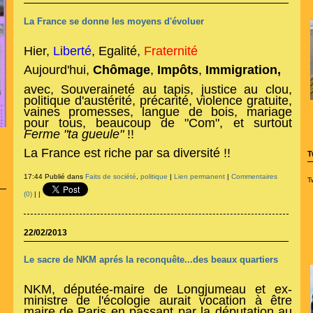
La France se donne les moyens d'évoluer
Hier,
Liberté
, Egalité,
Fraternité
Aujourd'hui,
Chômage
,
Impôts
,
Immigration,
avec, Souveraineté au tapis,
justice au clou,
politique d'austérité, précarité, violence gratuite,
vaines promesses,
langue de bois,
mariage
pour tous
, beaucoup de "Com", et surtout
Ferme "ta gueule"
!!
La France est riche par sa diversité !!
T
17:44 Publié dans
Faits de société
,
politique
|
Lien permanent
|
Commentaires
T
(0)
|
|
22/02/2013
Le sacre de NKM aprés la reconquête...des beaux quartiers
NKM, députée-maire de Longjumeau et ex-
ministre de l'écologie aurait vocation à être
maire de Paris en passant par la députation au