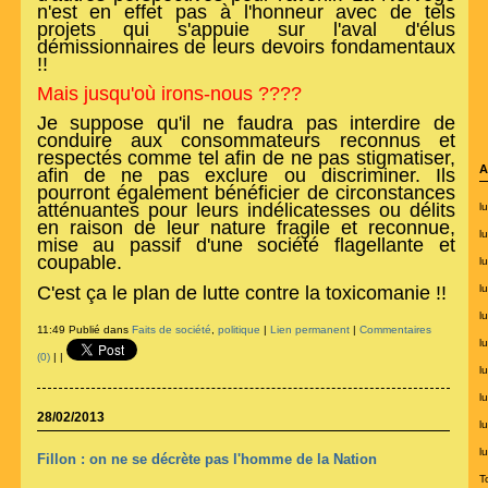
n'est en effet pas à l'honneur avec de tels
projets qui s'appuie sur l'aval d'élus
démissionnaires de leurs devoirs fondamentaux
!!
Mais jusqu'où irons-nous ????
Je suppose qu'il ne faudra pas interdire de
conduire aux consommateurs reconnus et
respectés comme tel afin de ne pas stigmatiser,
A
afin de ne pas exclure ou discriminer. Ils
pourront également bénéficier de circonstances
atténuantes pour leurs indélicatesses ou délits
lu
en raison de leur nature fragile et reconnue,
l
mise au passif d'une société flagellante et
coupable.
l
C'est ça le plan de lutte contre la toxicomanie !!
l
lu
11:49 Publié dans
Faits de société
,
politique
|
Lien permanent
|
Commentaires
l
(0)
|
|
l
lu
28/02/2013
lu
l
Fillon : on ne se décrète pas l'homme de la Nation
T