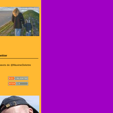
witter
weets de @MaximeDelettre