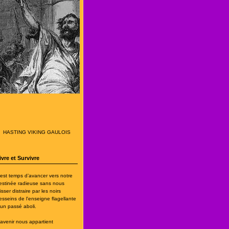
HASTING VIKING GAULOIS
ivre et Survivre
l est temps d’avancer vers notre
estinée radieuse sans nous
isser distraire par les noirs
esseins de l'enseigne flagellante
’un passé aboli.
'avenir nous appartient