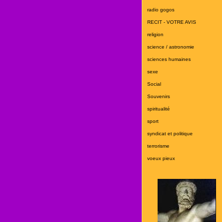
radio gogos
RECIT - VOTRE AVIS
religion
science / astronomie
sciences humaines
sexe
Social
Souvenirs
spiritualité
sport
syndicat et politique
terrorisme
voeux pieux