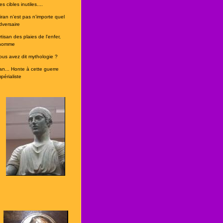
s cibles inutiles....
'iran n'est pas n'importe quel
dversaire
rtisan des plaies de l'enfer,
'homme
ous avez dit mythologie ?
ran... Honte à cette guerre
périaliste