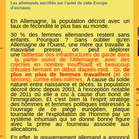
Les allemands sacrifiés sur l'autel de cette Europe
d'esclaves
En Allemagne, la population décroit avec un
taux de fécondité le plus bas au monde.
30 % des femmes allemandes restent sans
enfants. Pourquoi ?
Sans oublier qu'en
Allemagne de l'Ouest, une mère qui travaille a
mauvaise presse, on peut déplorer
une
f
aiblesse des infrastructures de garde dans
la partie ouest de l'Allemagne, avec des
crèches en nombre insuffisant et beaucoup
d'écoles fermant en début d'aprés-midi. Or,
de
plus en plus de femmes travaillent
(et de
séniors), contre elles-mêmes.
A cause du solde
naturel entre naissance et décés, la population
décroit donc depuis 2003, à l'exception notable
N
de 2011 où elle a cru à cause d'un bond de
l'immigration. Et c'est bien là l'esprit stratège
L
des hommes et femmes politiques intéressés à
p
l'ouvrage de ce piège européen, plaque
tournante de l'exploitation de l'homme par un
système inhumain qui se donne bonne figure
avec la prime au fourneau associée aux
allocations.
En effet, le gouvernement allemand a annoncé