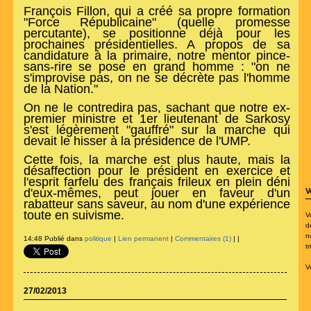
François Fillon, qui a créé sa propre formation
"Force Républicaine" (quelle promesse
percutante), se positionne déjà pour les
prochaines présidentielles. A propos de sa
candidature à la primaire, notre mentor pince-
sans-rire se pose en grand homme : "on ne
s'improvise pas, on ne se décrète pas l'homme
de la Nation."
On ne le contredira pas, sachant que notre ex-
premier ministre et 1er lieutenant de Sarkosy
s'est légèrement "gauffré" sur la marche qui
devait le hisser à la présidence de l'UMP.
Cette fois, la marche est plus haute, mais la
désaffection pour le président en exercice et
l'esprit farfelu des français frileux en plein déni
d'eux-mêmes, peut jouer en faveur d'un
V
rabatteur sans saveur, au nom d'une expérience
toute en suivisme.
V
d
n
14:48 Publié dans
politique
|
Lien permanent
|
Commentaires (1)
|
|
t
V
27/02/2013