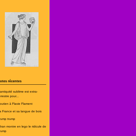
otes récentes
'antiquité sublime est extra-
rrestre pour...
outien à Flavie Flament
a France et sa langue de bois
rump trump
'Iran montre en lego le ridicule de
rump